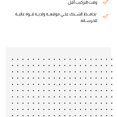
وقت التركيب أقل.
·يحافــظ الشــبك علــي موقعــه ولديــه قــوة عاليــة
للخرســانة.