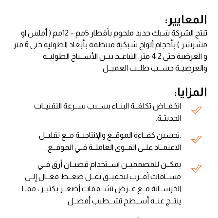
المعايير:
تنتج الشركة شبك حديد ملحوم بأقطار 5مم – 12مم ( أملس او
مشرشر ).بأحجام ألواح شبكية منتظمة بأبعاد الطولية حتى 6 متر
و العرضية حتى 4.2 متر. التباعــد بيــن الأســياخ الطوليــة
والعرضيــة حســب طلــب العميــل
المزايا:
انخفــاض تكلفــة البنــاء بســبب ســرعة التقنيــات
الحديثــة.
.تحسين كفــاءة الموقــع والإنتاجيــة مــع تقليــل
الاعتمــاد علــى القــوى العاملــة فــي الموقــع.
يمكــن للمصمميــن اســتخدام قضبــان أرق فــي
مســافات أقــرب لتحقيــق نقــل ضغــط فعــال إلــى
الخرســانة مــع عــرض تشــققات أصغــر بكثيــر ، ممــا
ينتــج عنــه أســطح تشــطيب أفضــل.