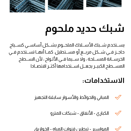
شبك حديد ملحوم
يســتخدم شــبك الأســلاك الملحــوم بشــكل أساســي كســياج
حاجــز فــي شــكل مربــع أو مســتطيل. كمــا أنهــا تســتخدم فــي
الخرســانة المســلحة ، ولا ســيما فــي الألـواح ، لأن الســطح
المســطح الكبيــر يجعــل اســتخدامها أكثــر اقتصــادا
الاستخدامات:
المباني والحوائط والأسوار سابقة التجهيز
الكباري - الأنفاق - شبكات المترو
المواسير - تبطين قنوات المياه - الخوازيق